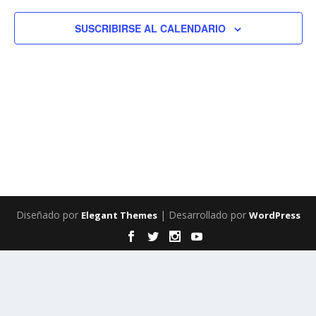
EV
VISTAS
SUSCRIBIRSE AL CALENDARIO
DE
EVENTO
Diseñado por
| Desarrollado por
Elegant Themes
WordPress