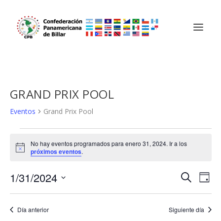
GRAND PRIX POOL
Eventos
Grand Prix Pool
EVENTOS
No hay eventos programados para enero 31, 2024. Ir a los
EN
Aviso
próximos eventos
.
ENERO
31,
NAVEGA
NA
1/31/2024
BUSCAR
DÍA
DE
2024
DE
Selecciona
VIS
BÚSQU
la
Día anterior
Siguiente día
DE
fecha.
Y