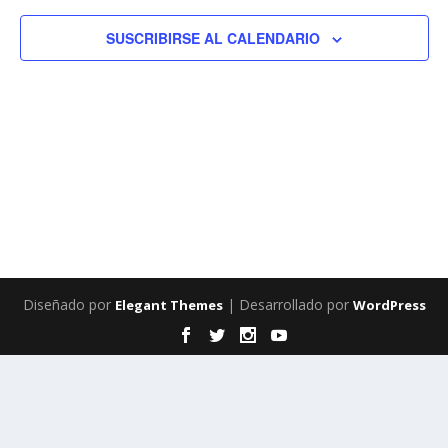
EV
VISTAS
DE
SUSCRIBIRSE AL CALENDARIO
EVENTO
Diseñado por
| Desarrollado por
Elegant Themes
WordPress