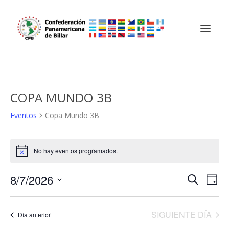
COPA MUNDO 3B
Eventos
Copa Mundo 3B
EVENTOS
No hay eventos programados.
EN
Aviso
AGOSTO
NAVEGA
NA
8/7/2026
BUSCAR
7,
DÍA
DE
DE
Selecciona
2026
VIS
BÚSQU
la
SIGUIENTE DÍA
Día anterior
DE
fecha.
Y