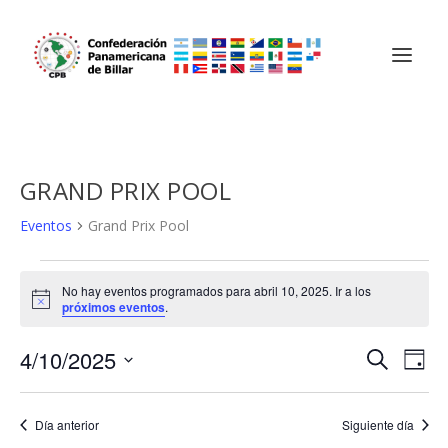
GRAND PRIX POOL
Eventos
Grand Prix Pool
EVENTOS
No hay eventos programados para abril 10, 2025. Ir a los
EN
Aviso
próximos eventos
.
ABRIL
10,
NAVEGA
NA
4/10/2025
BUSCAR
DÍA
DE
2025
DE
Selecciona
VIS
BÚSQU
la
Día anterior
Siguiente día
DE
fecha.
Y