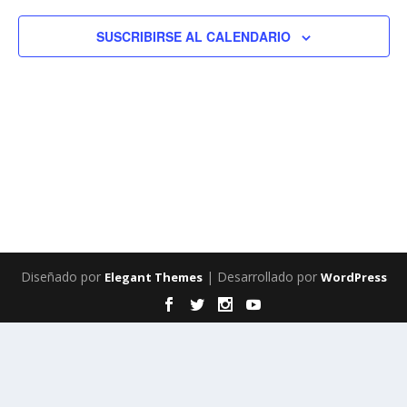
EV
VISTAS
SUSCRIBIRSE AL CALENDARIO
DE
EVENTO
Diseñado por
| Desarrollado por
Elegant Themes
WordPress