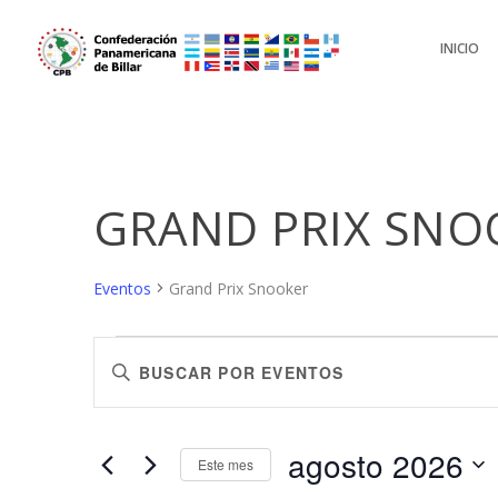
INICIO
GRAND PRIX SNO
Eventos
Grand Prix Snooker
EVENTOS
NAVEGACIÓN
Introduce
DE
la
BÚSQUEDA
palabra
Y
clave.
agosto 2026
Busca
Este mes
VISTAS
Eventos