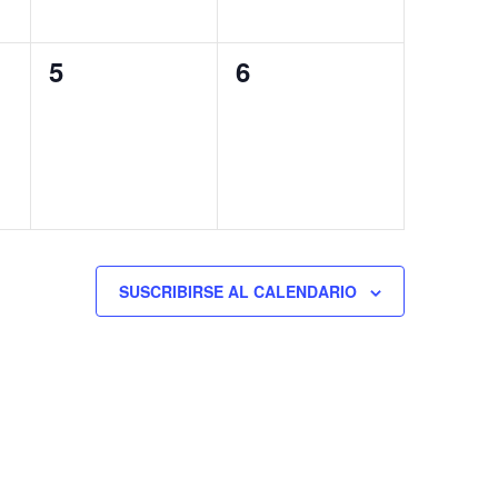
0
0
5
6
eventos,
eventos,
SUSCRIBIRSE AL CALENDARIO